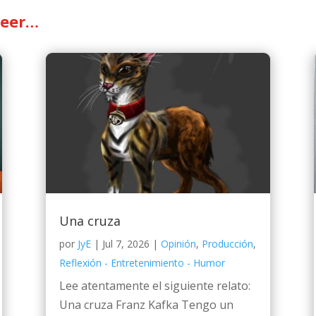
leer…
Una cruza
por
JyE
|
Jul 7, 2026
|
Opinión
,
Producción
,
Reflexión - Entretenimiento - Humor
Lee atentamente el siguiente relato:
Una cruza Franz Kafka Tengo un