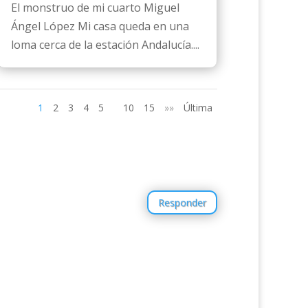
El monstruo de mi cuarto Miguel
Ángel López Mi casa queda en una
loma cerca de la estación Andalucía....
1
2
3
4
5
10
15
»»
Última
Responder