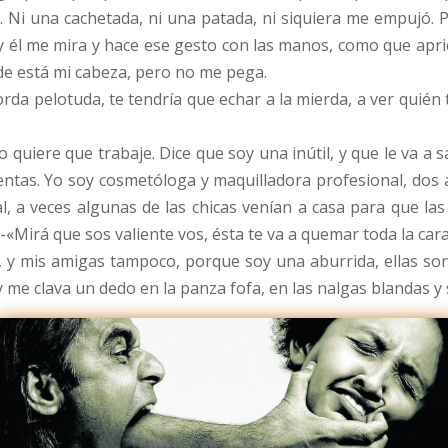
Ni una cachetada, ni una patada, ni siquiera me empujó. P
 él me mira y hace ese gesto con las manos, como que apr
nde está mi cabeza, pero no me pega.
rda pelotuda, te tendría que echar a la mierda, a ver quién
 quiere que trabaje. Dice que soy una inútil, y que le va a s
lientas. Yo soy cosmetóloga y maquilladora profesional, dos 
l, a veces algunas de las chicas venían a casa para que las 
ía -«Mirá que sos valiente vos, ésta te va a quemar toda la c
s, y mis amigas tampoco, porque soy una aburrida, ellas son
 y me clava un dedo en la panza fofa, en las nalgas blandas 