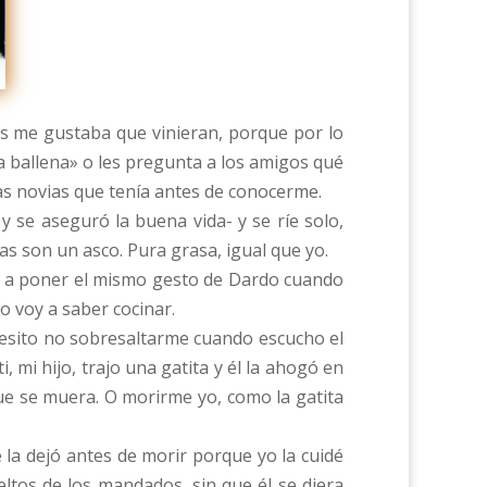
tes me gustaba que vinieran, porque por lo
 ballena» o les pregunta a los amigos qué
las novias que tenía antes de conocerme.
y se aseguró la buena vida- y se ríe solo,
s son un asco. Pura grasa, igual que yo.
eza a poner el mismo gesto de Dardo cuando
o voy a saber cocinar.
ecesito no sobresaltarme cuando escucho el
 mi hijo, trajo una gatita y él la ahogó en
ue se muera. O morirme yo, como la gatita
 la dejó antes de morir porque yo la cuidé
ltos de los mandados, sin que él se diera