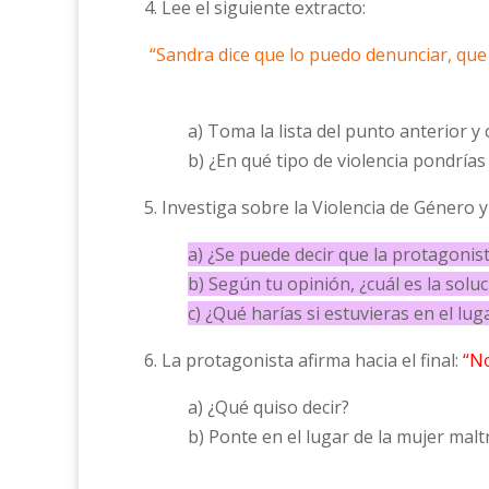
4. Lee el siguiente extracto:
“Sandra dice que lo puedo denunciar, que 
a) Toma la lista del punto anterior y
b) ¿En qué tipo de violencia pondrías 
5. Investiga sobre la Violencia de Género 
a) ¿Se puede decir que la protagonist
b) Según tu opinión, ¿cuál es la solu
c) ¿Qué harías si estuvieras en el lu
6. La protagonista afirma hacia el final:
“N
a) ¿Qué quiso decir?
b) Ponte en el lugar de la mujer mal