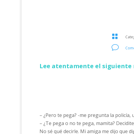

Cate
v
Come
Lee atentamente el siguiente 
– ¿Pero te pega? -me pregunta la policía, 
– ¿Te pega o no te pega, mamita? Decidi
No sé qué decirle. Mi amiga me dijo que di