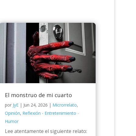
El monstruo de mi cuarto
por
JyE
|
Jun 24, 2026
|
Microrrelato
,
Opinión
,
Reflexión - Entretenimiento -
Humor
Lee atentamente el siguiente relato: