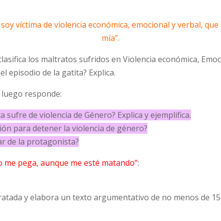
soy víctima de violencia económica, emocional y verbal, que l
mía”.
 clasifica los maltratos sufridos en Violencia económica, Emoc
el episodio de la gatita? Explica.
y luego responde:
a sufre de violencia de Género? Explica y ejemplifica.
ción para detener la violencia de género?
gar de la protagonista?
o me pega, aunque me esté matando”
:
tratada y elabora un texto argumentativo de no menos de 15