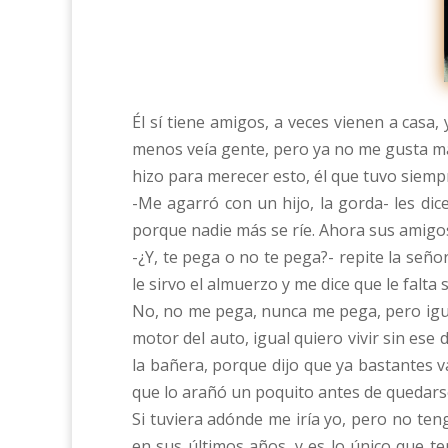
Él sí tiene amigos, a veces vienen a casa
menos veía gente, pero ya no me gusta má
hizo para merecer esto, él que tuvo siempr
-Me agarró con un hijo, la gorda- les dic
porque nadie más se ríe. Ahora sus amigo
-¿Y, te pega o no te pega?- repite la señ
le sirvo el almuerzo y me dice que le falt
No, no me pega, nunca me pega, pero igual
motor del auto, igual quiero vivir sin ese
la bañera, porque dijo que ya bastantes 
que lo arañó un poquito antes de quedarse
Si tuviera adónde me iría yo, pero no ten
en sus últimos años, y es lo único que t