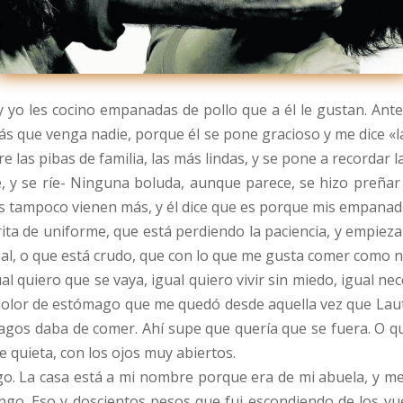
, y yo les cocino empanadas de pollo que a él le gustan. An
s que venga nadie, porque él se pone gracioso y me dice «la
e las pibas de familia, las más lindas, y se pone a recordar 
e, y se ríe- Ninguna boluda, aunque parece, se hizo preñar 
s tampoco vienen más, y él dice que es porque mis empanada
orita de uniforme, que está perdiendo la paciencia, y empi
a sal, o que está crudo, que con lo que me gusta comer como n
 quiero que se vaya, igual quiero vivir sin miedo, igual n
 dolor de estómago que me quedó desde aquella vez que Lauti,
vagos daba de comer. Ahí supe que quería que se fuera. O q
 quieta, con los ojos muy abiertos.
go. La casa está a mi nombre porque era de mi abuela, y me
engo. Eso y doscientos pesos que fui escondiendo de los vue