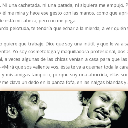
Ni una cachetada, ni una patada, ni siquiera me empujó. P
 él me mira y hace ese gesto con las manos, como que apr
nde está mi cabeza, pero no me pega.
rda pelotuda, te tendría que echar a la mierda, a ver quién
 quiere que trabaje. Dice que soy una inútil, y que le va a s
lientas. Yo soy cosmetóloga y maquilladora profesional, dos 
l, a veces algunas de las chicas venían a casa para que las 
ía -«Mirá que sos valiente vos, ésta te va a quemar toda la c
s, y mis amigas tampoco, porque soy una aburrida, ellas son
 y me clava un dedo en la panza fofa, en las nalgas blandas 