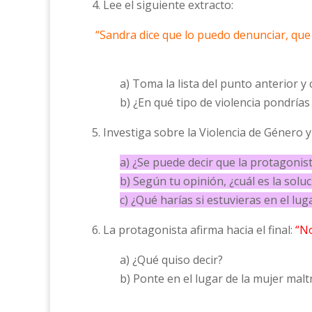
4. Lee el siguiente extracto:
“Sandra dice que lo puedo denunciar, que 
a) Toma la lista del punto anterior y
b) ¿En qué tipo de violencia pondrías 
5. Investiga sobre la Violencia de Género 
a) ¿Se puede decir que la protagonist
b) Según tu opinión, ¿cuál es la solu
c) ¿Qué harías si estuvieras en el lu
6. La protagonista afirma hacia el final:
“N
a) ¿Qué quiso decir?
b) Ponte en el lugar de la mujer mal