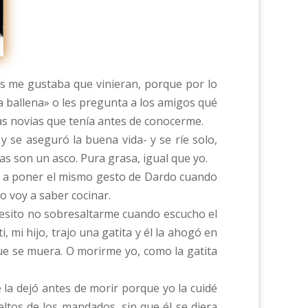
tes me gustaba que vinieran, porque por lo
 ballena» o les pregunta a los amigos qué
las novias que tenía antes de conocerme.
y se aseguró la buena vida- y se ríe solo,
s son un asco. Pura grasa, igual que yo.
eza a poner el mismo gesto de Dardo cuando
o voy a saber cocinar.
ecesito no sobresaltarme cuando escucho el
 mi hijo, trajo una gatita y él la ahogó en
ue se muera. O morirme yo, como la gatita
 la dejó antes de morir porque yo la cuidé
ltos de los mandados, sin que él se diera