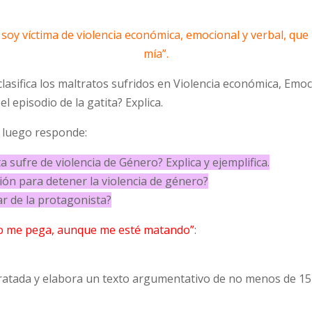
soy víctima de violencia económica, emocional y verbal, que l
mía”.
 clasifica los maltratos sufridos en Violencia económica, Emoc
el episodio de la gatita? Explica.
y luego responde:
a sufre de violencia de Género? Explica y ejemplifica.
ción para detener la violencia de género?
gar de la protagonista?
o me pega, aunque me esté matando”
:
tratada y elabora un texto argumentativo de no menos de 15