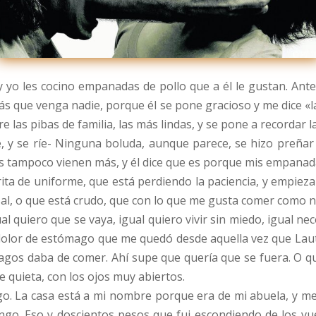
, y yo les cocino empanadas de pollo que a él le gustan. An
s que venga nadie, porque él se pone gracioso y me dice «la
e las pibas de familia, las más lindas, y se pone a recordar 
e, y se ríe- Ninguna boluda, aunque parece, se hizo preñar 
s tampoco vienen más, y él dice que es porque mis empanada
orita de uniforme, que está perdiendo la paciencia, y empi
a sal, o que está crudo, que con lo que me gusta comer como n
 quiero que se vaya, igual quiero vivir sin miedo, igual n
 dolor de estómago que me quedó desde aquella vez que Lauti,
vagos daba de comer. Ahí supe que quería que se fuera. O q
 quieta, con los ojos muy abiertos.
go. La casa está a mi nombre porque era de mi abuela, y me
engo. Eso y doscientos pesos que fui escondiendo de los vue