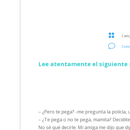

Cate
v
Come
Lee atentamente el siguiente 
– ¿Pero te pega? -me pregunta la policía, 
– ¿Te pega o no te pega, mamita? Decidi
No sé qué decirle. Mi amiga me dijo que di