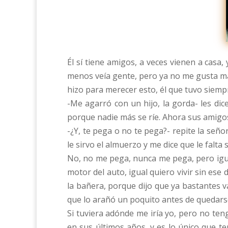
Él sí tiene amigos, a veces vienen a casa
menos veía gente, pero ya no me gusta má
hizo para merecer esto, él que tuvo siempr
-Me agarró con un hijo, la gorda- les dic
porque nadie más se ríe. Ahora sus amigo
-¿Y, te pega o no te pega?- repite la señ
le sirvo el almuerzo y me dice que le falt
No, no me pega, nunca me pega, pero igual
motor del auto, igual quiero vivir sin ese
la bañera, porque dijo que ya bastantes 
que lo arañó un poquito antes de quedarse
Si tuviera adónde me iría yo, pero no ten
en sus últimos años, y es lo único que t