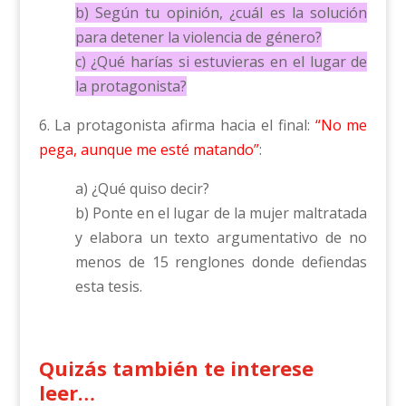
b) Según tu opinión, ¿cuál es la solución
para detener la violencia de género?
c) ¿Qué harías si estuvieras en el lugar de
la protagonista?
6. La protagonista afirma hacia el final:
“No me
pega, aunque me esté matando”
:
a) ¿Qué quiso decir?
b) Ponte en el lugar de la mujer maltratada
y elabora un texto argumentativo de no
menos de 15 renglones donde defiendas
esta tesis.
Quizás también te interese
leer…