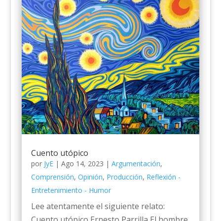
Cuento utópico
por
JyE
|
Ago 14, 2023
|
Argumentación
,
Comprensión
,
Opinión
,
Producción
,
Reflexión -
Entretenimiento - Humor
Lee atentamente el siguiente relato:
Cuento utópico Ernesto Parrilla El hombre