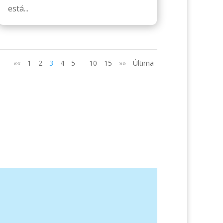
está...
««
1
2
3
4
5
10
15
»»
Última