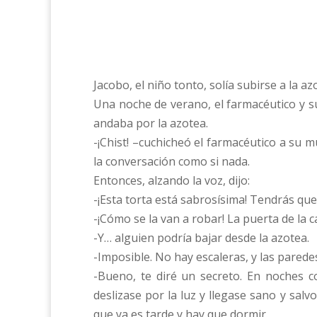
Jacobo, el niño tonto, solía subirse a la az
Una noche de verano, el farmacéutico y s
andaba por la azotea.
-¡Chist! –cuchicheó el farmacéutico a su m
la conversación como si nada.
Entonces, alzando la voz, dijo:
-¡Esta torta está sabrosísima! Tendrás qu
-¡Cómo se la van a robar! La puerta de la c
-Y… alguien podría bajar desde la azotea.
-Imposible. No hay escaleras, y las paredes
-Bueno, te diré un secreto. En noches c
deslizase por la luz y llegase sano y sal
que ya es tarde y hay que dormir.