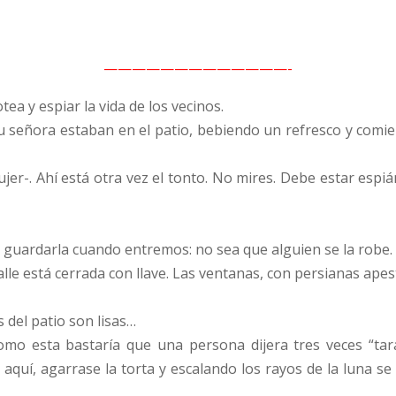
—————————————-
otea y espiar la vida de los vecinos.
u señora estaban en el patio, bebiendo un refresco y comi
ujer-. Ahí está otra vez el tonto. No mires. Debe estar esp
e guardarla cuando entremos: no sea que alguien se la robe.
alle está cerrada con llave. Las ventanas, con persianas apest
 del patio son lisas…
omo esta bastaría que una persona dijera tres veces “ta
vo aquí, agarrase la torta y escalando los rayos de la luna 