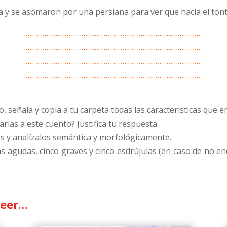
a y se asomaron por una persiana para ver que hacía el tont
………………………………………………….……………………………….
………………………………………………….……………………………….
………………………………………………….……………………………….
………………………………………………….……………………………….
, señala y copia a tu carpeta todas las características que e
rías a este cuento? Justifica tu respuesta.
vos y analízalos semántica y morfológicamente.
ras agudas, cinco graves y cinco esdrújulas (en caso de no e
leer…