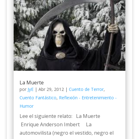
La Muerte
por
JyE
|
Abr 29, 2012
|
Cuento de Terror
,
Cuento Fantástico
,
Reflexión - Entretenimiento -
Humor
Lee el siguiente relato: La Muerte
Enrique Anderson Imbert La
automovilista (negro el vestido, negro el