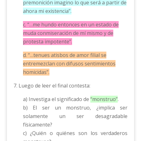
premonición imagino lo que será a partir de
ahora mi existencia”.
c. “…me hundo entonces en un estado de
muda conmiseración de mí mismo y de
protesta impotente”.
d. “…tenues atisbos de amor filial se
entremezclan con difusos sentimientos
homicidas”.
7. Luego de leer el final contesta:
a) Investiga el significado de
“monstruo”
.
b) El ser un monstruo, ¿implica ser
solamente un ser desagradable
físicamente?
c) ¿Quién o quiénes son los verdaderos