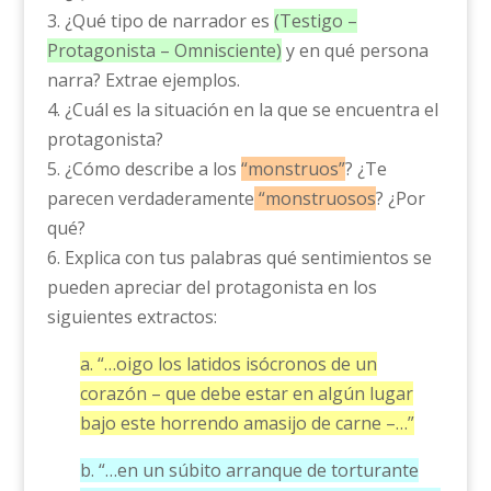
3. ¿Qué tipo de narrador es
(Testigo –
Protagonista – Omnisciente)
y en qué persona
narra? Extrae ejemplos.
4. ¿Cuál es la situación en la que se encuentra el
protagonista?
5. ¿Cómo describe a los
“monstruos”
? ¿Te
parecen verdaderamente
“monstruosos
? ¿Por
qué?
6. Explica con tus palabras qué sentimientos se
pueden apreciar del protagonista en los
siguientes extractos:
a. “…oigo los latidos isócronos de un
corazón – que debe estar en algún lugar
bajo este horrendo amasijo de carne –…”
b. “…en un súbito arranque de torturante