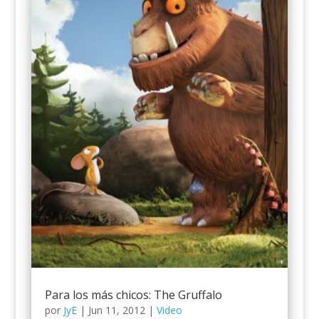
Para los más chicos: The Gruffalo
por
JyE
|
Jun 11, 2012
|
Video