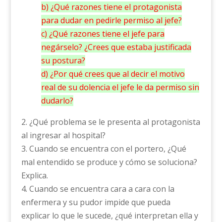
b) ¿Qué razones tiene el protagonista
para dudar en pedirle permiso al jefe?
c) ¿Qué razones tiene el jefe para
negárselo? ¿Crees que estaba justificada
su postura?
d) ¿Por qué crees que al decir el motivo
real de su dolencia el jefe le da permiso sin
dudarlo?
2. ¿Qué problema se le presenta al protagonista
al ingresar al hospital?
3. Cuando se encuentra con el portero, ¿Qué
mal entendido se produce y cómo se soluciona?
Explica.
4. Cuando se encuentra cara a cara con la
enfermera y su pudor impide que pueda
explicar lo que le sucede, ¿qué interpretan ella y