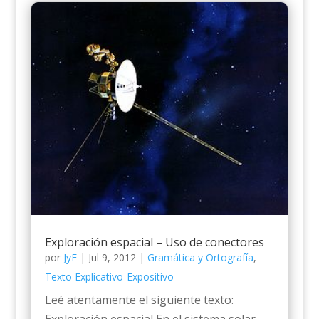
Exploración espacial – Uso de conectores
por
JyE
|
Jul 9, 2012
|
Gramática y Ortografía
,
Texto Explicativo-Expositivo
Leé atentamente el siguiente texto:
Exploración espacial En el sistema solar