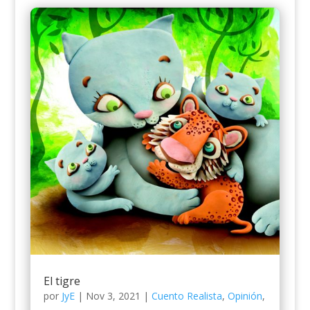
El tigre
por
JyE
|
Nov 3, 2021
|
Cuento Realista
,
Opinión
,