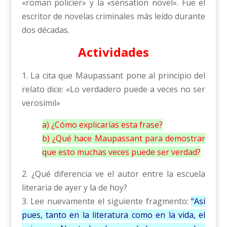
«roman policier» y la «sensation novel». Fue el
escritor de novelas criminales más leído durante
dos décadas.
Actividades
1. La cita que Maupassant pone al principio del
relato dice: «Lo verdadero puede a veces no ser
verosímil»
a) ¿Cómo explicarías esta frase?
b) ¿Qué hace Maupassant para demostrar
que esto muchas veces puede ser verdad?
2. ¿Qué diferencia ve el autor entre la escuela
literaria de ayer y la de hoy?
3. Lee nuevamente el siguiente fragmento:
“Así
pues, tanto en la literatura como en la vida, el