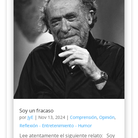
Soy un fracaso
por
JyE
|
Nov 13, 2024
|
Comprensión
,
Opinión
,
Reflexión - Entretenimiento - Humor
Lee atentamente el siguiente relato: Soy