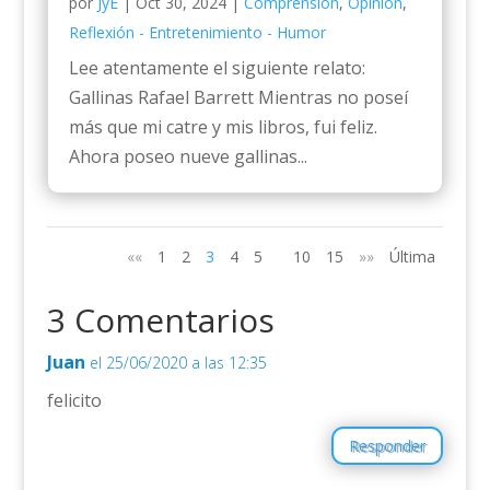
por
JyE
|
Oct 30, 2024
|
Comprensión
,
Opinión
,
Reflexión - Entretenimiento - Humor
Lee atentamente el siguiente relato:
Gallinas Rafael Barrett Mientras no poseí
más que mi catre y mis libros, fui feliz.
Ahora poseo nueve gallinas...
««
1
2
3
4
5
10
15
»»
Última
3 Comentarios
Juan
el 25/06/2020 a las 12:35
felicito
Responder