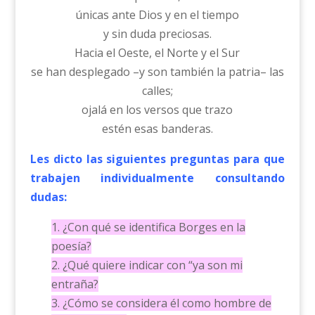
únicas ante Dios y en el tiempo
y sin duda preciosas.
Hacia el Oeste, el Norte y el Sur
se han desplegado –y son también la patria– las
calles;
ojalá en los versos que trazo
estén esas banderas.
Les dicto las siguientes preguntas para que
trabajen individualmente consultando
dudas:
1. ¿Con qué se identifica Borges en la
poesía?
2. ¿Qué quiere indicar con “ya son mi
entraña?
3. ¿Cómo se considera él como hombre de