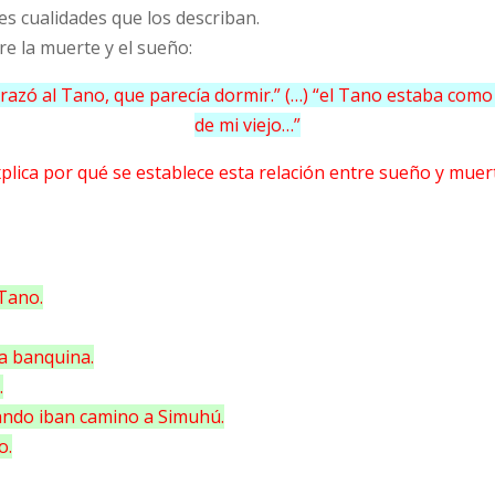
es cualidades que los describan.
re la muerte y el sueño:
 abrazó al Tano, que parecía dormir.” (…) “el Tano estaba com
de mi viejo…”
plica por qué se establece esta relación entre sueño y muer
 Tano.
la banquina.
.
ando iban camino a Simuhú.
o.