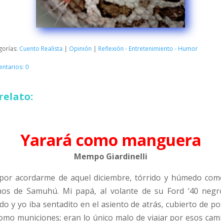
gorías:
Cuento Realista
|
Opinión
|
Reflexión - Entretenimiento - Humor
ntarios: 0
relato:
Yarará como manguera
Mempo Giardinelli
por acordarme de aquel diciembre, tórrido y húmedo como
os de Samuhú. Mi papá, al volante de su Ford ‘40 neg
o y yo iba sentadito en el asiento de atrás, cubierto de pol
como municiones; eran lo único malo de viajar por esos cami