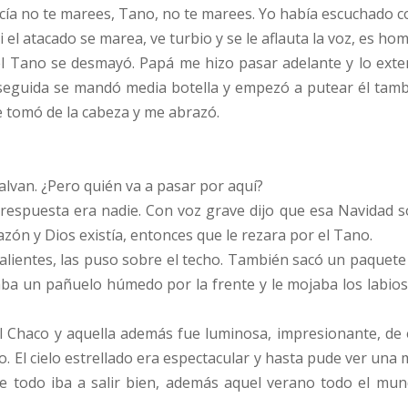
a no te marees, Tano, no te marees. Yo había escuchado c
 el atacado se marea, ve turbio y se le aflauta la voz, es h
l Tano se desmayó. Papá me hizo pasar adelante y lo exte
seguida se mandó media botella y empezó a putear él tambi
me tomó de la cabeza y me abrazó.
alvan. ¿Pero quién va a pasar por aquí?
la respuesta era nadie. Con voz grave dijo que esa Navidad
azón y Dios existía, entonces que le rezara por el Tano.
alientes, las puso sobre el techo. También sacó un paquete d
asaba un pañuelo húmedo por la frente y le mojaba los labio
l Chaco y aquella además fue luminosa, impresionante, de 
o. El cielo estrellado era espectacular y hasta pude ver una
ue todo iba a salir bien, además aquel verano todo el mu