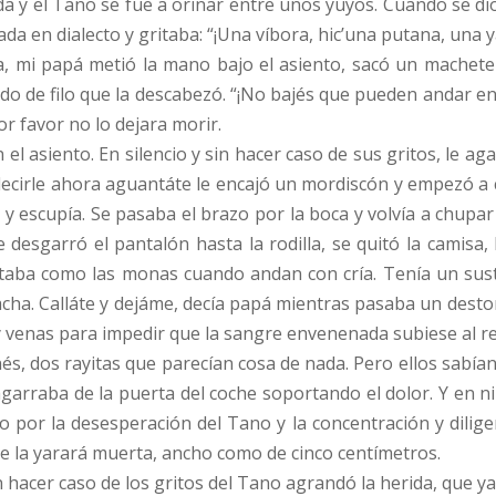
da y el Tano se fue a orinar entre unos yuyos. Cuando se d
ada en dialecto y gritaba: “¡Una víbora, hic’una putana, una
 mi papá metió la mano bajo el asiento, sacó un machete y
o de filo que la descabezó. “¡No bajés que pueden andar en y
or favor no lo dejara morir.
l asiento. En silencio y sin hacer caso de sus gritos, le agar
as decirle ahora aguantáte le encajó un mordiscón y empezó a
 escupía. Se pasaba el brazo por la boca y volvía a chupar y 
 desgarró el pantalón hasta la rodilla, se quitó la camisa
ritaba como las monas cuando andan con cría. Tenía un sus
a. Calláte y dejáme, decía papá mientras pasaba un destorni
 venas para impedir que la sangre envenenada subiese al re
nés, dos rayitas que parecían cosa de nada. Pero ellos sabía
e agarraba de la puerta del coche soportando el dolor. Y en
por la desesperación del Tano y la concentración y diligen
de la yarará muerta, ancho como de cinco centímetros.
n hacer caso de los gritos del Tano agrandó la herida, que