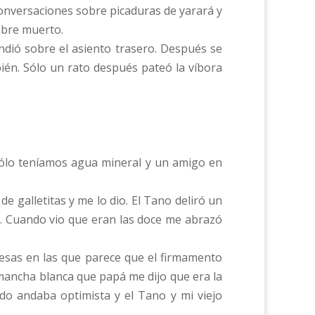
onversaciones sobre picaduras de yarará y
ombre muerto.
ndió sobre el asiento trasero. Después se
én. Sólo un rato después pateó la víbora
 sólo teníamos agua mineral y un amigo en
e galletitas y me lo dio. El Tano deliró un
s. Cuando vio que eran las doce me abrazó
esas en las que parece que el firmamento
 mancha blanca que papá me dijo que era la
ndo andaba optimista y el Tano y mi viejo