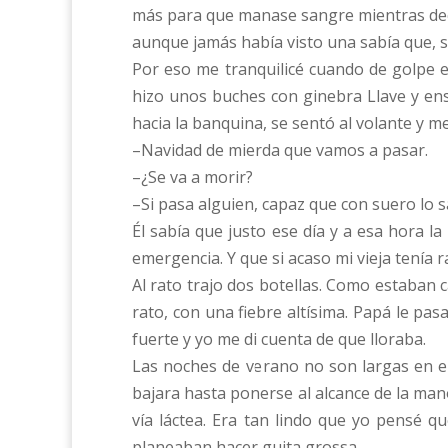
más para que manase sangre mientras decí
aunque jamás había visto una sabía que, si
Por eso me tranquilicé cuando de golpe e
hizo unos buches con ginebra Llave y en
hacia la banquina, se sentó al volante y 
–Navidad de mierda que vamos a pasar.
–¿Se va a morir?
–Si pasa alguien, capaz que con suero lo s
Él sabía que justo ese día y a esa hora 
emergencia. Y que si acaso mi vieja tenía r
Al rato trajo dos botellas. Como estaban c
rato, con una fiebre altísima. Papá le p
fuerte y yo me di cuenta de que lloraba.
Las noches de verano no son largas en e
bajara hasta ponerse al alcance de la man
vía láctea. Era tan lindo que yo pensé q
planeaban hacer guita grossa.