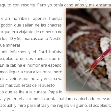
uito con resorte. Pero yo tenía ocho años y me encantab
ran horribles: apenas huellas
godón que salían de las chacras.
orque era viajante de comercio de
los 40 y 50: marcas como Nestlé,
gua mineral.
 mil infiernos y el Ford bufaba
 acopladito de dos ruedas que mi
En la cabina el humor era espeso,
mos llegar a casa a las once, pero
 ir a veinte por hora y encima ya
os más cubiertas de repuesto.
ó que se iba a la cuneta. Papá lo
 y yo en el acto me di cuenta: habíamos pinchado nuevament
 acqua!” y miró para atrás y me regaló un guiño. El acopladit