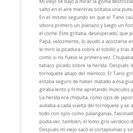
Mi viejo se bajó a mirar la goma destroza
salto en el aire mientras soltaba una pute
En el mismo segundo en que el Tano caía,
víbora primero un planazo y luego un fond
el coche. Este gritaba, desesperado, que p
Papá, velozmente, lo ayudó a acostarse en e
le miró la picadura sobre el tobillo y tr
como si no fuese la primera vez. Chupaba y
tabaco picado sobre la herida. Después le
torniquete abajo del menisco. El Tano g
estaba seguro de haber matado a esa guach
giraba lento y firme apretando músculos y
La herida era chiquita, como ojos de japo
aullaba a cada vuelta del torniquete y s
todo con ojos como palanganas, fascinado 
podía ver, también, el lomo gris-verdoso 
Después mi viejo sacó el cortaplumas y si