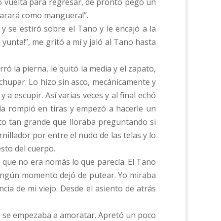
io vuelta para regresar, de pronto pegó un
 yarará como manguera!”.
 se estiró sobre el Tano y le encajó a la
unta!”, me gritó a mí y jaló al Tano hasta
ró la pierna, le quitó la media y el zapato,
 chupar. Lo hizo sin asco, mecánicamente y
a escupir. Así varias veces y al final echó
, la rompió en tiras y empezó a hacerle un
to tan grande que lloraba preguntando si
llador por entre el nudo de las telas y lo
sto del cuerpo.
n que no era nomás lo que parecía. El Tano
 ningún momento dejó de putear. Yo miraba
cia de mi viejo. Desde el asiento de atrás
 ya se empezaba a amoratar. Apretó un poco