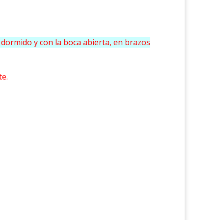
o dormido y con la boca abierta, en brazos
te.