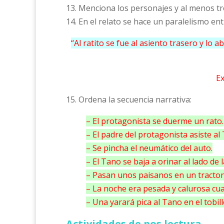
13. Menciona los personajes y al menos tr
14. En el relato se hace un paralelismo ent
“Al ratito se fue al asiento trasero y lo
Ex
15. Ordena la secuencia narrativa:
– El protagonista se duerme un rato.
– El padre del protagonista asiste al
– Se pincha el neumático del auto.
– El Tano se baja a orinar al lado de 
– Pasan unos paisanos en un tractor
– La noche era pesada y calurosa cu
– Una yarará pica al Tano en el tobill
Actividades de pos lectura