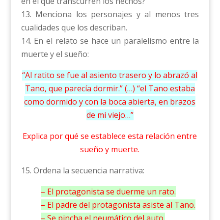
en el que transcurren los hechos?
13. Menciona los personajes y al menos tres
cualidades que los describan.
14. En el relato se hace un paralelismo entre la
muerte y el sueño:
“Al ratito se fue al asiento trasero y lo abrazó al
Tano, que parecía dormir.” (…) “el Tano estaba
como dormido y con la boca abierta, en brazos
de mi viejo…”
Explica por qué se establece esta relación entre
sueño y muerte.
15. Ordena la secuencia narrativa:
– El protagonista se duerme un rato.
– El padre del protagonista asiste al Tano.
– Se pincha el neumático del auto.