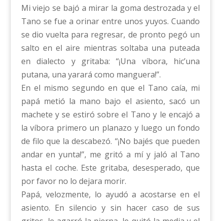
Mi viejo se bajó a mirar la goma destrozada y el
Tano se fue a orinar entre unos yuyos. Cuando
se dio vuelta para regresar, de pronto pegó un
salto en el aire mientras soltaba una puteada
en dialecto y gritaba: “¡Una víbora, hic’una
putana, una yarará como manguera!”.
En el mismo segundo en que el Tano caía, mi
papá metió la mano bajo el asiento, sacó un
machete y se estiró sobre el Tano y le encajó a
la víbora primero un planazo y luego un fondo
de filo que la descabezó. “¡No bajés que pueden
andar en yunta!”, me gritó a mí y jaló al Tano
hasta el coche. Este gritaba, desesperado, que
por favor no lo dejara morir.
Papá, velozmente, lo ayudó a acostarse en el
asiento. En silencio y sin hacer caso de sus
gritos, le agarró la pierna, le quitó la media y el