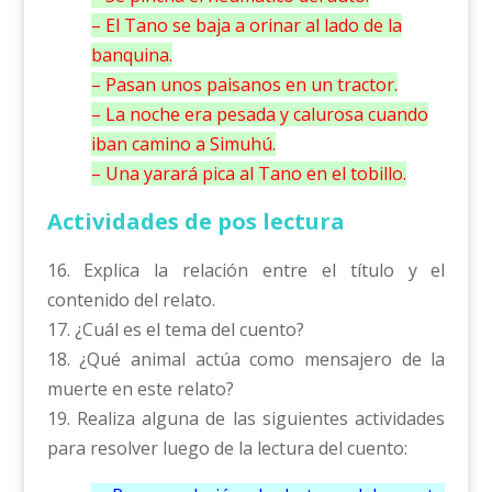
– El Tano se baja a orinar al lado de la
banquina.
– Pasan unos paisanos en un tractor.
– La noche era pesada y calurosa cuando
iban camino a Simuhú.
– Una yarará pica al Tano en el tobillo.
Actividades de pos lectura
16. Explica la relación entre el título y el
contenido del relato.
17. ¿Cuál es el tema del cuento?
18. ¿Qué animal actúa como mensajero de la
muerte en este relato?
19. Realiza alguna de las siguientes actividades
para resolver luego de la lectura del cuento: