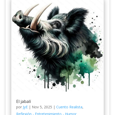
El jabalí
por
JyE
|
Nov 5, 2025
|
Cuento Realista
,
Reflexión - Entretenimiento - Humor