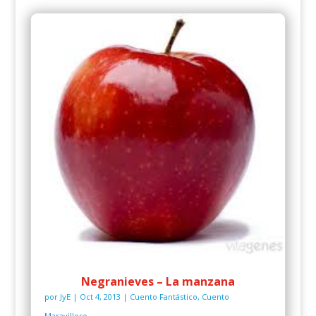
Negranieves – La manzana
por
JyE
|
Oct 4, 2013
|
Cuento Fantástico
,
Cuento
Maravilloso