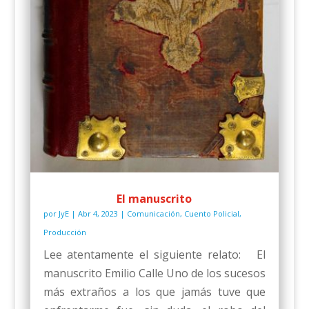
El manuscrito
por
JyE
|
Abr 4, 2023
|
Comunicación
,
Cuento Policial
,
Producción
Lee atentamente el siguiente relato: El
manuscrito Emilio Calle Uno de los sucesos
más extraños a los que jamás tuve que