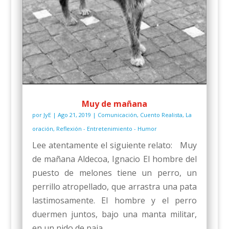
Muy de mañana
por
JyE
|
Ago 21, 2019
|
Comunicación
,
Cuento Realista
,
La
oración
,
Reflexión - Entretenimiento - Humor
Lee atentamente el siguiente relato: Muy
de mañana Aldecoa, Ignacio El hombre del
puesto de melones tiene un perro, un
perrillo atropellado, que arrastra una pata
lastimosamente. El hombre y el perro
duermen juntos, bajo una manta militar,
en un nido de paja...