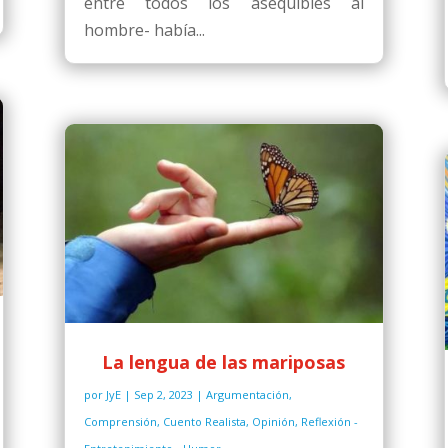
entre todos los asequibles al
hombre- había...
La lengua de las mariposas
por
JyE
|
Sep 2, 2023
|
Argumentación
,
Comprensión
,
Cuento Realista
,
Opinión
,
Reflexión -