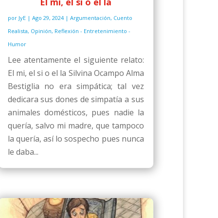
El mi, el si o el la
por
JyE
|
Ago 29, 2024
|
Argumentación
,
Cuento
Realista
,
Opinión
,
Reflexión - Entretenimiento -
Humor
Lee atentamente el siguiente relato:
El mi, el si o el la Silvina Ocampo Alma
Bestiglia no era simpática; tal vez
dedicara sus dones de simpatía a sus
animales domésticos, pues nadie la
quería, salvo mi madre, que tampoco
la quería, así lo sospecho pues nunca
le daba...