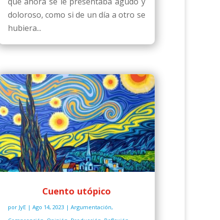
que ahora se le presentaba agudo y
doloroso, como si de un día a otro se
hubiera...
Cuento utópico
por
JyE
|
Ago 14, 2023
|
Argumentación
,