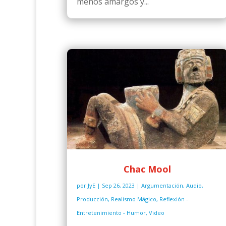
menos amargos y...
Chac Mool
por
JyE
|
Sep 26, 2023
|
Argumentación
,
Audio
,
Producción
,
Realismo Mágico
,
Reflexión -
Entretenimiento - Humor
,
Video