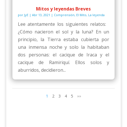
Mitos y leyendas Breves
por
JyE
|
Abr 13, 2021
|
Comprensión
,
El Mito
,
La leyenda
Lee atentamente los siguientes relatos:
¿Cómo nacieron el sol y la luna? En un
principio, la Tierra estaba cubierta por
una inmensa noche y solo la habitaban
dos personas: el cacique de Iraca y el
cacique de Ramiriquí. Ellos solos y
aburridos, decidieron...
1
2
3
4
5
»»