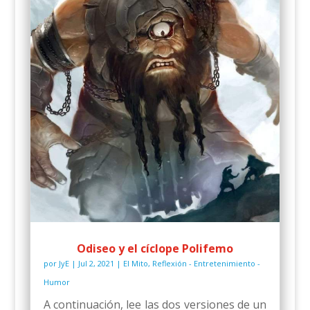
Odiseo y el cíclope Polifemo
por
JyE
|
Jul 2, 2021
|
El Mito
,
Reflexión - Entretenimiento -
Humor
A continuación, lee las dos versiones de un