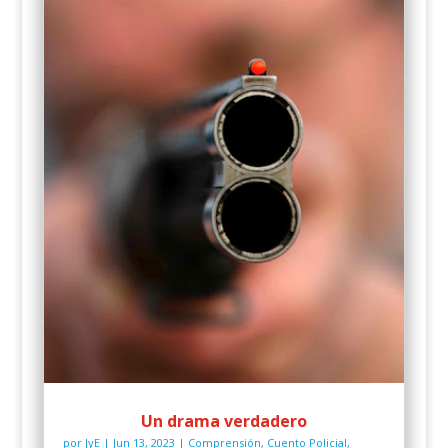
Un drama verdadero
por
JyE
|
Jun 13, 2023
|
Comprensión
,
Cuento Policial
,