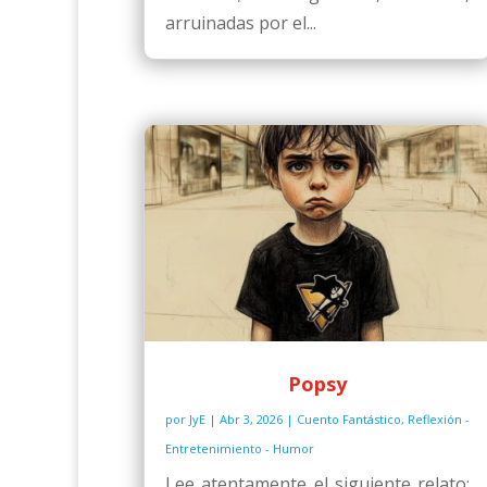
arruinadas por el...
Popsy
por
JyE
|
Abr 3, 2026
|
Cuento Fantástico
,
Reflexión -
Entretenimiento - Humor
Lee atentamente el siguiente relato: