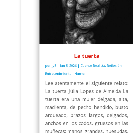
La tuerta
por
JyE
|
Jun 5, 2026
|
Cuento Realista
,
Reflexión -
Entretenimiento - Humor
Lee atentamente el siguiente relato:
La tuerta Júlia Lopes de Almeida La
tuerta era una mujer delgada, alta,
macilenta, de pecho hendido, busto
arqueado, brazos largos, delgados,
anchos en los codos, gruesos en las
muñecas; manos grandes, huesudas,