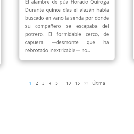
El alambre de púa Horacio Quiroga
Durante quince días el alazán había
buscado en vano la senda por donde
su compañero se escapaba del
potrero. El formidable cerco, de
capuera —desmonte que ha
rebrotado inextricable— no...
1
2
3
4
5
10
15
»»
Última