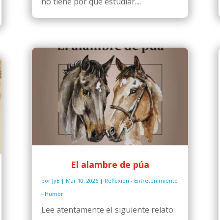
no tiene por qué estudiar....
El alambre de púa
por
JyE
|
Mar 10, 2026
|
Reflexión - Entretenimiento
- Humor
Lee atentamente el siguiente relato: