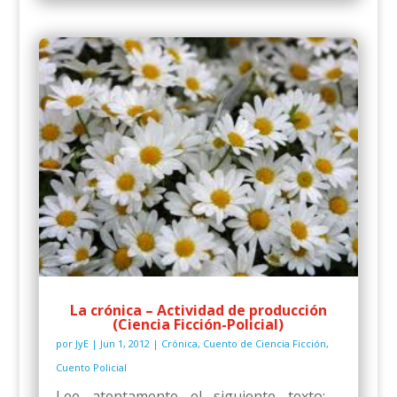
La crónica – Actividad de producción
(Ciencia Ficción-Policial)
por
JyE
|
Jun 1, 2012
|
Crónica
,
Cuento de Ciencia Ficción
,
Cuento Policial
Lee atentamente el siguiente texto: