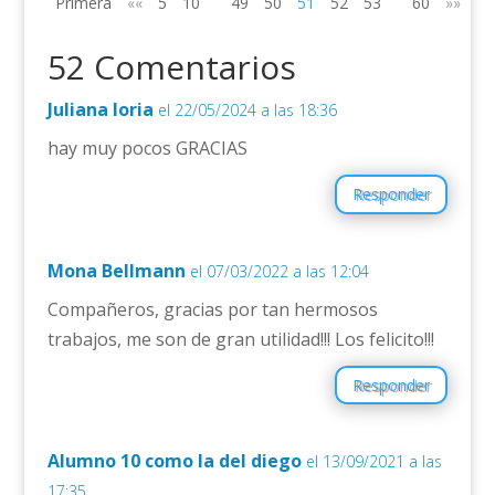
Primera
««
5
10
49
50
51
52
53
60
»»
Úl
52 Comentarios
Juliana loria
el 22/05/2024 a las 18:36
hay muy pocos GRACIAS
Responder
Mona Bellmann
el 07/03/2022 a las 12:04
Compañeros, gracias por tan hermosos
trabajos, me son de gran utilidad!!! Los felicito!!!
Responder
Alumno 10 como la del diego
el 13/09/2021 a las
17:35