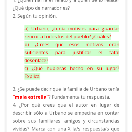
1. ¿Quién narra el relato y a quién se lo relata?
¿Qué tipo de narrador es?
2. Según tu opinión,
a) Urbano, ¿tenía motivos para guardar
rencor a todos los del pueblo? ¿Cuáles?
b) ¿Crees que esos motivos eran
suficientes para justificar el fatal
desenlace?
c) ¿Qué hubieras hecho en su lugar?
Explica.
3. ¿Se puede decir que la familia de Urbano tenía
“mala estrella”
? Fundamenta tu respuesta.
4. ¿Por qué crees que el autor en lugar de
describir sólo a Urbano se empecina en contar
sobre sus familiares, amigos y circunstancias
vividas? Marca con una X la/s respuesta/s que