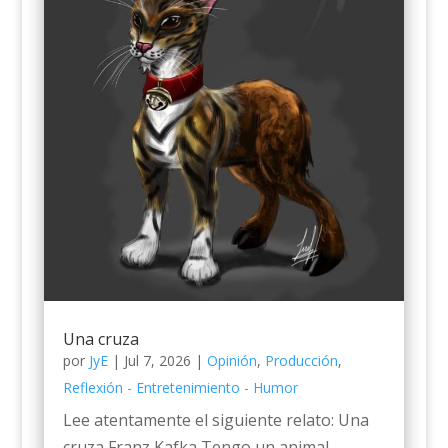
Una cruza
por
JyE
|
Jul 7, 2026
|
Opinión
,
Producción
,
Reflexión - Entretenimiento - Humor
Lee atentamente el siguiente relato: Una
cruza Franz Kafka Tengo un animal