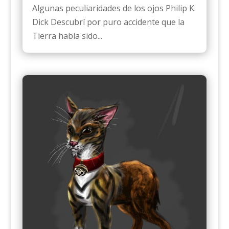
Algunas peculiaridades de los ojos Philip K.
Dick Descubrí por puro accidente que la
Tierra había sido...