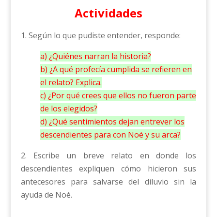
Actividades
1. Según lo que pudiste entender, responde:
a) ¿Quiénes narran la historia?
b) ¿A qué profecía cumplida se refieren en
el relato? Explica.
c) ¿Por qué crees que ellos no fueron parte
de los elegidos?
d) ¿Qué sentimientos dejan entrever los
descendientes para con Noé y su arca?
2. Escribe un breve relato en donde los
descendientes expliquen cómo hicieron sus
antecesores para salvarse del diluvio sin la
ayuda de Noé.