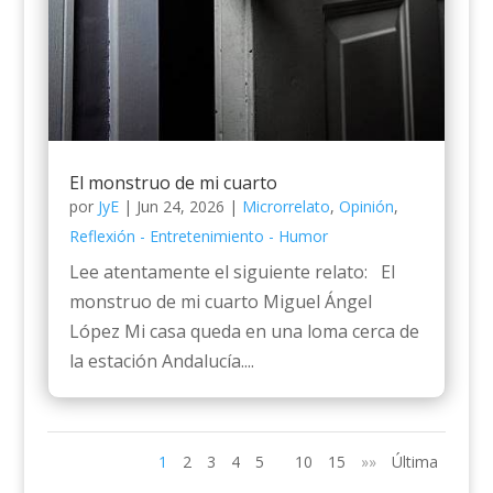
El monstruo de mi cuarto
por
JyE
|
Jun 24, 2026
|
Microrrelato
,
Opinión
,
Reflexión - Entretenimiento - Humor
Lee atentamente el siguiente relato: El
monstruo de mi cuarto Miguel Ángel
López Mi casa queda en una loma cerca de
la estación Andalucía....
1
2
3
4
5
10
15
»»
Última