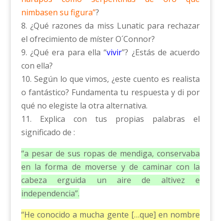
nimbasen su figura”
?
8. ¿Qué razones da miss Lunatic para rechazar
el ofrecimiento de míster O´Connor?
9. ¿Qué era para ella “
vivir
”? ¿Estás de acuerdo
con ella?
10. Según lo que vimos, ¿este cuento es realista
o fantástico? Fundamenta tu respuesta y di por
qué no elegiste la otra alternativa.
11. Explica con tus propias palabras el
significado de :
“a pesar de sus ropas de mendiga, conservaba
en la forma de moverse y de caminar con la
cabeza erguida un aire de altivez e
independencia”.
“He conocido a mucha gente […que] en nombre