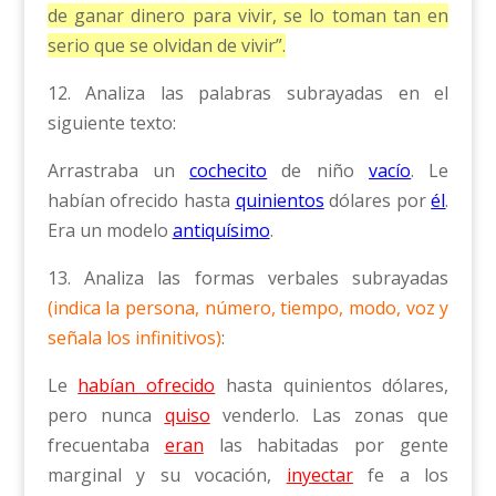
de ganar dinero para vivir, se lo toman tan en
serio que se olvidan de vivir”.
12. Analiza las palabras subrayadas en el
siguiente texto:
Arrastraba un
cochecito
de niño
vacío
. Le
habían ofrecido hasta
quinientos
dólares por
él
.
Era un modelo
antiquísimo
.
13. Analiza las formas verbales subrayadas
(indica la persona, número, tiempo, modo, voz y
señala los infinitivos)
:
Le
habían ofrecido
hasta quinientos dólares,
pero nunca
quiso
venderlo. Las zonas que
frecuentaba
eran
las habitadas por gente
marginal y su vocación,
inyectar
fe a los