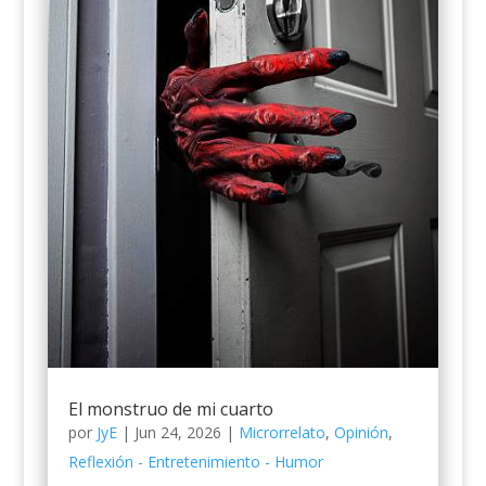
El monstruo de mi cuarto
por
JyE
|
Jun 24, 2026
|
Microrrelato
,
Opinión
,
Reflexión - Entretenimiento - Humor