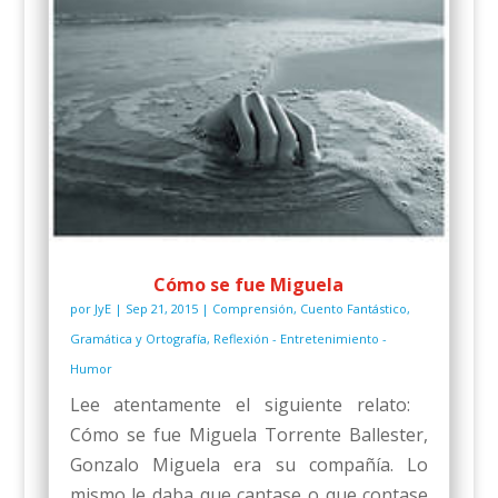
Cómo se fue Miguela
por
JyE
|
Sep 21, 2015
|
Comprensión
,
Cuento Fantástico
,
Gramática y Ortografía
,
Reflexión - Entretenimiento -
Humor
Lee atentamente el siguiente relato:
Cómo se fue Miguela Torrente Ballester,
Gonzalo Miguela era su compañía. Lo
mismo le daba que cantase o que contase