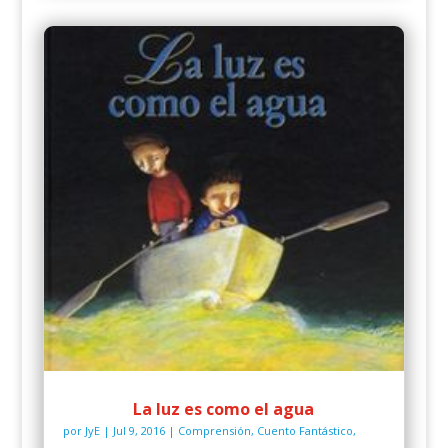
La luz es como el agua
por
JyE
|
Jul 9, 2016
|
Comprensión
,
Cuento Fantástico
,