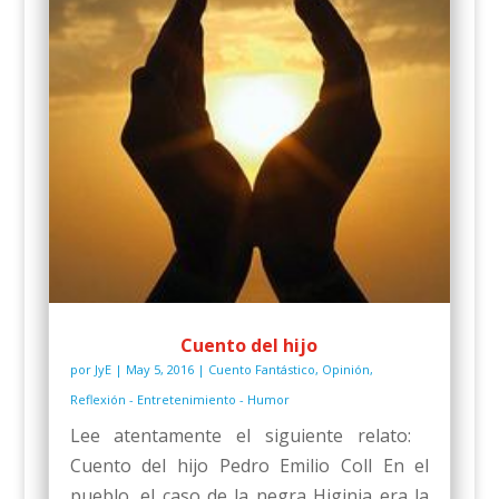
Cuento del hijo
por
JyE
|
May 5, 2016
|
Cuento Fantástico
,
Opinión
,
Reflexión - Entretenimiento - Humor
Lee atentamente el siguiente relato:
Cuento del hijo Pedro Emilio Coll En el
pueblo, el caso de la negra Higinia era la