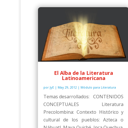
El Alba de la Literatura
Latinoamericana
por
JyE
|
May 29, 2012
|
Módulo para Literatura
Temas desarrollados: CONTENIDOS
CONCEPTUALES Literatura
Precolombina: Contexto Histórico y
cultural de los pueblos: Azteca o
Náhuatl, Maya Quiché, Inca Quechua.