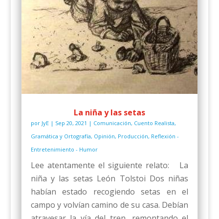
La niña y las setas
por
JyE
|
Sep 20, 2021
|
Comunicación
,
Cuento Realista
,
Gramática y Ortografía
,
Opinión
,
Producción
,
Reflexión -
Entretenimiento - Humor
Lee atentamente el siguiente relato: La
niña y las setas León Tolstoi Dos niñas
habían estado recogiendo setas en el
campo y volvían camino de su casa. Debían
atravesar la vía del tren, remontando el