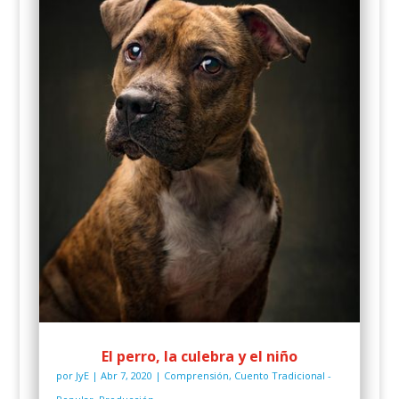
El perro, la culebra y el niño
por
JyE
|
Abr 7, 2020
|
Comprensión
,
Cuento Tradicional -