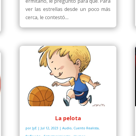
ermitaño, le preguntó para qué. Para
ver las estrellas desde un poco más
cerca, le contestó....
La pelota
por
JyE
|
Jul 12, 2023
|
Audio
,
Cuento Realista
,