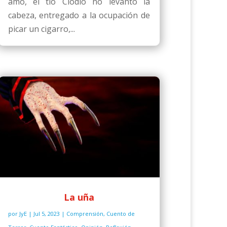
amo, el tío Clodio no levantó la
cabeza, entregado a la ocupación de
picar un cigarro,...
La uña
por
JyE
|
Jul 5, 2023
|
Comprensión
,
Cuento de