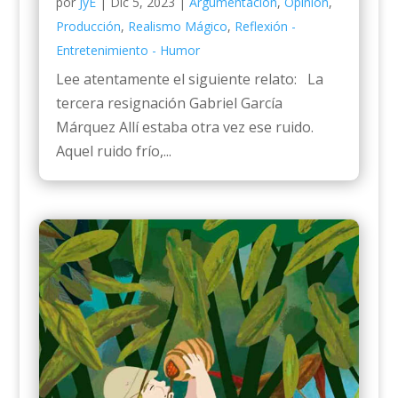
por
JyE
|
Dic 5, 2023
|
Argumentación
,
Opinión
,
Producción
,
Realismo Mágico
,
Reflexión -
Entretenimiento - Humor
Lee atentamente el siguiente relato: La
tercera resignación Gabriel García
Márquez Allí estaba otra vez ese ruido.
Aquel ruido frío,...