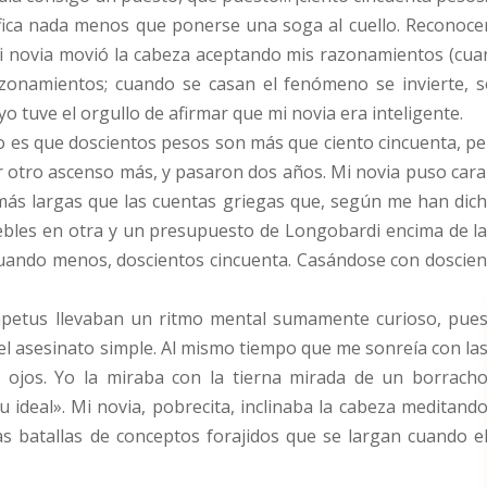
fica nada menos que ponerse una soga al cuello. Reconocer
 novia movió la cabeza aceptando mis razonamientos (cua
azonamientos; cuando se casan el fenómeno se invierte,
o tuve el orgullo de afirmar que mi novia era inteligente.
o es que doscientos pesos son más que ciento cincuenta, pe
r otro ascenso más, y pasaron dos años. Mi novia puso cara 
 más largas que las cuentas griegas que, según me han dich
ebles en otra y un presupuesto de Longobardi encima de la
uando menos, doscientos cincuenta. Casándose con doscien
mpetus llevaban un ritmo mental sumamente curioso, pue
el asesinato simple. Al mismo tiempo que me sonreía con la
ojos. Yo la miraba con la tierna mirada de un borrach
 ideal». Mi novia, pobrecita, inclinaba la cabeza meditand
as batallas de conceptos forajidos que se largan cuando e