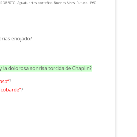
 ROBERTO, Aguafuertes porteñas. Buenos Aires, Futuro, 1950
brías enojado?
y la dolorosa sonrisa torcida de Chaplin?
asa”
?
“cobarde”
?