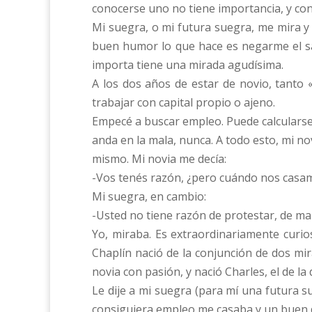
conocerse uno no tiene importancia, y con
Mi suegra, o mi futura suegra, me mira y
buen humor lo que hace es negarme el sal
importa tiene una mirada agudísima.
A los dos años de estar de novio, tanto
trabajar con capital propio o ajeno.
Empecé a buscar empleo. Puede calcularse 
anda en la mala, nunca. A todo esto, mi nov
mismo. Mi novia me decía:
-Vos tenés razón, ¿pero cuándo nos casa
Mi suegra, en cambio:
-Usted no tiene razón de protestar, de m
Yo, miraba. Es extraordinariamente curio
Chaplín nació de la conjunción de dos mir
novia con pasión, y nació Charles, el de la
Le dije a mi suegra (para mí una futura 
consiguiera empleo me casaba y un buen d