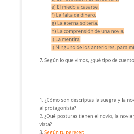
e) El miedo a casarse.
f) La falta de dinero.
g) La eterna soltería.
h) La comprensión de una novia.
i) La mentira.
j) Ninguno de los anteriores, par
7. Según lo que vimos, ¿qué tipo de cuento
1. ¿Cómo son descriptas la suegra y la no
al protagonista?
2. ¿Qué posturas tienen el novio, la nov
vista?
3.
Según tu perecer: