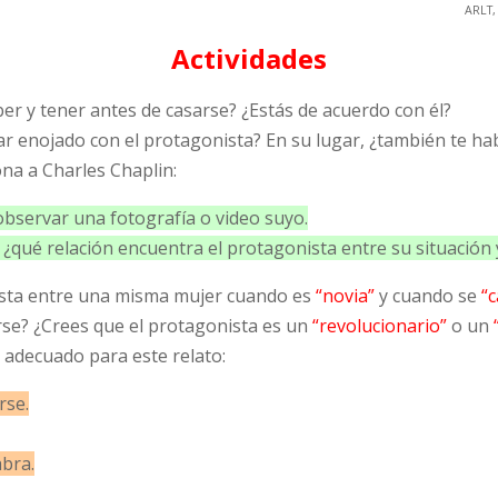
ARLT,
Actividades
er y tener antes de casarse? ¿Estás de acuerdo con él?
r enojado con el protagonista? En su lugar, ¿también te ha
na a Charles Chaplin:
 observar una fotografía o video suyo.
 ¿qué relación encuentra el protagonista entre su situación 
ista entre una misma mujer cuando es
“novia”
y cuando se
“c
arse? ¿Crees que el protagonista es un
“revolucionario”
o un
 adecuado para este relato:
rse.
abra.