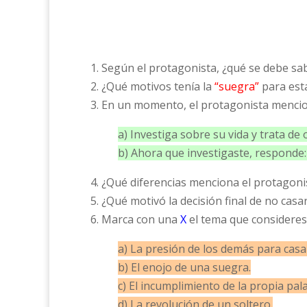
1. Según el protagonista, ¿qué se debe sab
2. ¿Qué motivos tenía la
“suegra”
para esta
3. En un momento, el protagonista mencio
a) Investiga sobre su vida y trata de
b) Ahora que investigaste, responde:
4. ¿Qué diferencias menciona el protagon
5. ¿Qué motivó la decisión final de no cas
6. Marca con una
X
el tema que consideres
a) La presión de los demás para casa
b) El enojo de una suegra.
c) El incumplimiento de la propia pal
d) La revolución de un soltero.