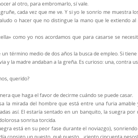
ocer al otro, para embromarlo, sí vale.
 gruñe, cada vez que me ve. Y si yo le sonrío me muestra l
udo o hacer que no distingue la mano que le extiendo al s
 «ella» como yo nos acordamos que para casarse se neces
un término medio de dos años la busca de empleo. Si tiene su
ia y la madre andaban a la greña. Es curioso: una, contra uste
mos, querido?
anera que haga el favor de decirme cuándo se puede casar.
sa la mirada del hombre que está entre una furia amable 
adas así. El estaría sentado en un banquito, la suegra por u
 dolorosa sonrisa torcida.
suegra está en su peor fase durante el noviazgo), sonriendo
ía consigo un puesto, qué puesto… ¡ciento cincuenta pesos