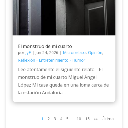
El monstruo de mi cuarto
por
JyE
|
Jun 24, 2026
|
Microrrelato
,
Opinión
,
Reflexión - Entretenimiento - Humor
Lee atentamente el siguiente relato: El
monstruo de mi cuarto Miguel Ángel
López Mi casa queda en una loma cerca de
la estación Andalucía....
1
2
3
4
5
10
15
»»
Última