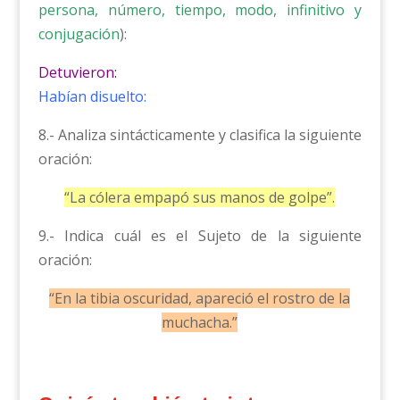
persona, número, tiempo, modo, infinitivo y
conjugación
):
Detuvieron:
Habían disuelto:
8.- Analiza sintácticamente y clasifica la siguiente
oración:
“La cólera empapó sus manos de golpe”.
9.- Indica cuál es el Sujeto de la siguiente
oración:
“En la tibia oscuridad, apareció el rostro de la
muchacha.”