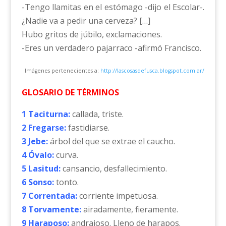
-Tengo llamitas en el estómago -dijo el Escolar-.
¿Nadie va a pedir una cerveza? […]
Hubo gritos de júbilo, exclamaciones.
-Eres un verdadero pajarraco -afirmó Francisco.
Imágenes pertenecientes a:
http://lascosasdefusca.blogspot.com.ar/
GLOSARIO DE TÉRMINOS
1 Taciturna:
callada, triste.
2 Fregarse:
fastidiarse.
3 Jebe:
árbol del que se extrae el caucho.
4 Óvalo:
curva.
5 Lasitud:
cansancio, desfallecimiento.
6 Sonso:
tonto.
7 Correntada:
corriente impetuosa.
8 Torvamente:
airadamente, fieramente.
9 Haraposo:
andrajoso. Lleno de harapos.