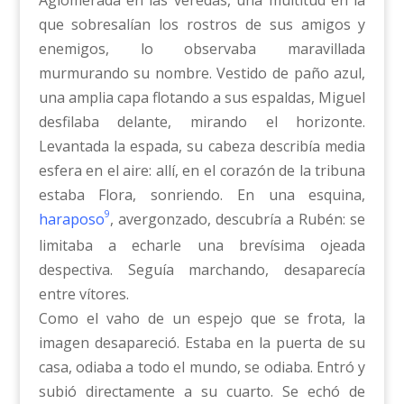
Aglomerada en las veredas, una multitud en la
que sobresalían los rostros de sus amigos y
enemigos, lo observaba maravillada
murmurando su nombre. Vestido de paño azul,
una amplia capa flotando a sus espaldas, Miguel
desfilaba delante, mirando el horizonte.
Levantada la espada, su cabeza describía media
esfera en el aire: allí, en el corazón de la tribuna
estaba Flora, sonriendo. En una esquina,
9
haraposo
, avergonzado, descubría a Rubén: se
limitaba a echarle una brevísima ojeada
despectiva. Seguía marchando, desaparecía
entre vítores.
Como el vaho de un espejo que se frota, la
imagen desapareció. Estaba en la puerta de su
casa, odiaba a todo el mundo, se odiaba. Entró y
subió directamente a su cuarto. Se echó de