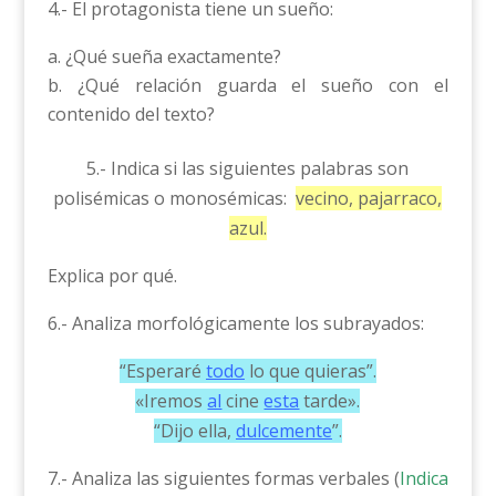
4.- El protagonista tiene un sueño:
¿Qué sueña exactamente?
¿Qué relación guarda el sueño con el
contenido del texto?
5.- Indica si las siguientes palabras son
polisémicas o monosémicas:
vecino, pajarraco,
azul.
Explica por qué.
6.- Analiza morfológicamente los subrayados:
“Esperaré
todo
lo que quieras”.
«Iremos
al
cine
esta
tarde».
“Dijo ella,
dulcemente
”.
7.- Analiza las siguientes formas verbales (
Indica