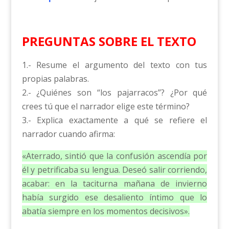
PREGUNTAS SOBRE EL TEXTO
1.- Resume el argumento del texto con tus
propias palabras.
2.- ¿Quiénes son “los pajarracos”? ¿Por qué
crees tú que el narrador elige este término?
3.- Explica exactamente a qué se refiere el
narrador cuando afirma:
«Aterrado, sintió que la confusión ascendía por
él y petrificaba su lengua. Deseó salir corriendo,
acabar: en la taciturna mañana de invierno
había surgido ese desaliento íntimo que lo
abatía siempre en los momentos decisivos».