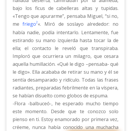
hallaba desierta; caminaban por la alameda,
bajo los ficus de cabelleras altas y tupidas.
«Tengo que apurarme”, pensaba Miguel, “si no,
2
me
friego
«. Miró de soslayo alrededor: no
había nadie, podía intentarlo. Lentamente, fue
estirando su mano izquierda hasta tocar la de
ella; el contacto le reveló que transpiraba.
Imploró que ocurriera un milagro, que cesara
aquella humillación. «Qué le digo –pensaba- qué
le digo». Ella acababa de retirar su mano y él se
sentía desamparado y ridículo. Todas las frases
radiantes, preparadas febrilmente en la víspera,
se habían disuelto como globos de espuma.
-Flora -balbuceó-, he esperado mucho tiempo
este momento. Desde que te conozco solo
pienso en ti. Estoy enamorado por primera vez,
créeme, nunca había conocido una muchacha