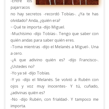
-Entre los
pajarracos
no hay secretos -recordó Tobías-. ¿Ya te has
olvidado? Anda, ¿quién era?
− Qué te importa -dijo Miguel.
-Muchísimo -dijo Tobías-. Tengo que saber con
quién andas para saber quién eres.
-Toma mientras -dijo el Melanés a Miguel-. Una
a cero.
-¿A que adivino quién es? -dijo Francisco-.
¿Ustedes no?
-Yo ya sé -dijo Tobías.
-Y yo -dijo el Melanés. Se volvió a Rubén con
ojos y voz muy inocentes- Y tú, cuñado,
¿adivinas quién es?
-No -dijo Rubén, con frialdad-. Y tampoco me
importa.