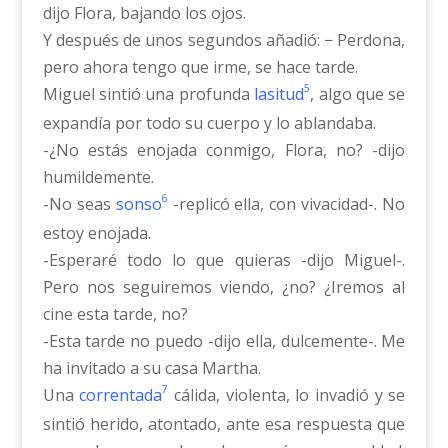
dijo Flora, bajando los ojos.
Y después de unos segundos añadió: − Perdona,
pero ahora tengo que irme, se hace tarde.
5
Miguel sintió una profunda
lasitud
, algo que se
expandía por todo su cuerpo y lo ablandaba.
-¿No estás enojada conmigo, Flora, no? -dijo
humildemente.
6
-No seas
sonso
-replicó ella, con vivacidad-. No
estoy enojada.
-Esperaré todo lo que quieras -dijo Miguel-.
Pero nos seguiremos viendo, ¿no? ¿Iremos al
cine esta tarde, no?
-Esta tarde no puedo -dijo ella, dulcemente-. Me
ha invitado a su casa Martha.
7
Una
correntada
cálida, violenta, lo invadió y se
sintió herido, atontado, ante esa respuesta que