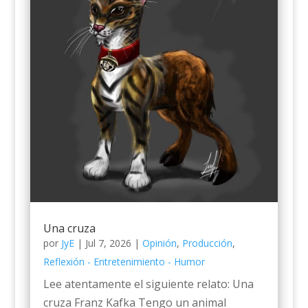
Una cruza
por
JyE
|
Jul 7, 2026
|
Opinión
,
Producción
,
Reflexión - Entretenimiento - Humor
Lee atentamente el siguiente relato: Una
cruza Franz Kafka Tengo un animal