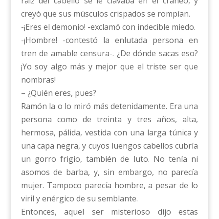
raíz del cabello se le clavaba en el cráneo, y
creyó que sus músculos crispados se rompían.
-¡Eres el demonio! -exclamó con indecible miedo.
-¡Hombre! -contestó la enlutada persona en
tren de amable censura-. ¿De dónde sacas eso?
¡Yo soy algo más y mejor que el triste ser que
nombras!
– ¿Quién eres, pues?
Ramón la o lo miró más detenidamente. Era una
persona como de treinta y tres años, alta,
hermosa, pálida, vestida con una larga túnica y
una capa negra, y cuyos luengos cabellos cubría
un gorro frigio, también de luto. No tenía ni
asomos de barba, y, sin embargo, no parecía
mujer. Tampoco parecía hombre, a pesar de lo
viril y enérgico de su semblante.
Entonces, aquel ser misterioso dijo estas