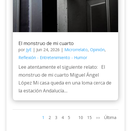
El monstruo de mi cuarto
por
JyE
|
Jun 24, 2026
|
Microrrelato
,
Opinión
,
Reflexión - Entretenimiento - Humor
Lee atentamente el siguiente relato: El
monstruo de mi cuarto Miguel Ángel
López Mi casa queda en una loma cerca de
la estación Andalucía....
1
2
3
4
5
10
15
»»
Última