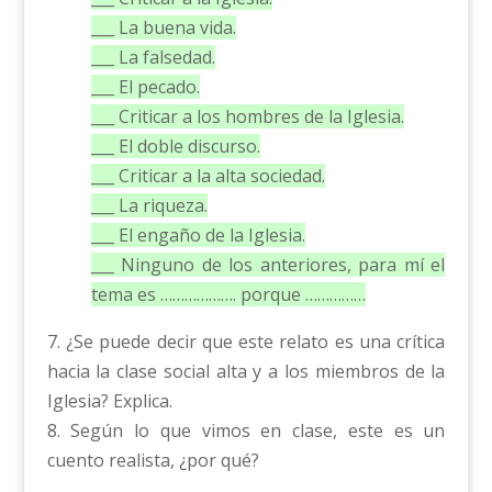
___ La buena vida.
___ La falsedad.
___ El pecado.
___ Criticar a los hombres de la Iglesia.
___ El doble discurso.
___ Criticar a la alta sociedad.
___ La riqueza.
___ El engaño de la Iglesia.
___ Ninguno de los anteriores, para mí el
tema es ………………. porque ……………
7. ¿Se puede decir que este relato es una crítica
hacia la clase social alta y a los miembros de la
Iglesia? Explica.
8. Según lo que vimos en clase, este es un
cuento realista, ¿por qué?