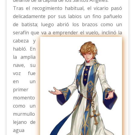
delante de la capilla de los Santos Ángeles.
Tras el recogimiento habitual, el vicario pasó
delicadamente por sus labios un fino pañuelo
de batista; luego abrió los brazos como un
serafín que va a emprender el vuelo, inclinó la
cabe
za y
habló. En
la amplia
nave, su
voz fue
en un
primer
momento
como un
murmullo
lejano de
agua