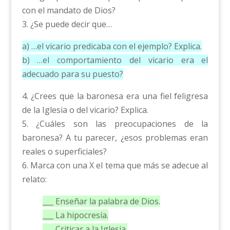
con el mandato de Dios?
3. ¿Se puede decir que…
a) …el vicario predicaba con el ejemplo? Explica.
b) …el comportamiento del vicario era el
adecuado para su puesto?
4. ¿Crees que la baronesa era una fiel feligresa
de la Iglesia o del vicario? Explica.
5. ¿Cuáles son las preocupaciones de la
baronesa? A tu parecer, ¿esos problemas eran
reales o superficiales?
6. Marca con una X el tema que más se adecue al
relato:
___ Enseñar la palabra de Dios.
___ La hipocresía.
___ Criticar a la Iglesia.