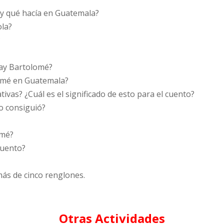
 y qué hacía en Guatemala?
ola?
?
ray Bartolomé?
lomé en Guatemala?
ivas? ¿Cuál es el significado de esto para el cuento?
Lo consiguió?
omé?
 cuento?
más de cinco renglones.
Otras Actividades