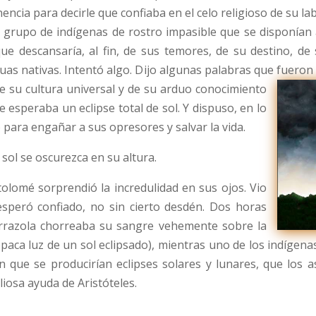
ncia para decirle que confiaba en el celo religioso de su la
grupo de indígenas de rostro impasible que se disponían a s
e descansaría, al fin, de sus temores, de su destino, de
as nativas. Intentó algo. Dijo algunas palabras que fueron
de su cultura universal y de su arduo conocimiento
e esperaba un eclipse total de sol. Y dispuso, en lo
 para engañar a sus opresores y salvar la vida.
 sol se oscurezca en su altura.
tolomé sorprendió la incredulidad en sus ojos. Vio
speró confiado, no sin cierto desdén. Dos horas
rrazola chorreaba su sangre vehemente sobre la
a opaca luz de un sol eclipsado), mientras uno de los indígena
 en que se producirían eclipses solares y lunares, que l
liosa ayuda de Aristóteles.