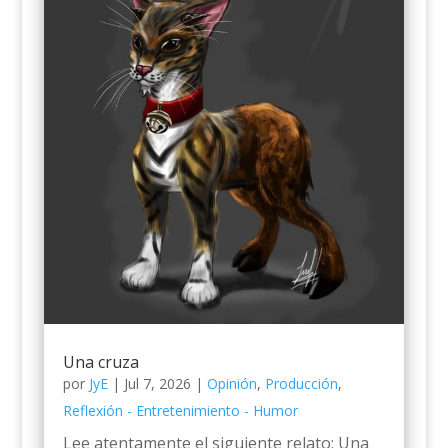
Una cruza
por
JyE
|
Jul 7, 2026
|
Opinión
,
Producción
,
Reflexión - Entretenimiento - Humor
Lee atentamente el siguiente relato: Una