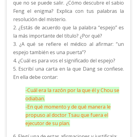
que no se puede salir. ¿Cómo descubre el sabio
Feng el enigma? Explica con tus palabras la
resolución del misterio.
2. ¿Estás de acuerdo que la palabra “espejo” es
la más importante del título? ¿Por qué?
3. ¿A qué se refiere el médico al afirmar: “un
espejo también es una puerta”?
4. ¿Cuál es para vos el significado del espejo?
5. Escribí una carta en la que Dang se confiese.
En ella debe contar:
-Cuál era la razón por la que él y Chou se
odiaban.
-En qué momento y de qué manera le
propuso al doctor Tsau que fuera el
ejecutor de su plan.
6. Elegí una de estas afirmaciones y justificala: