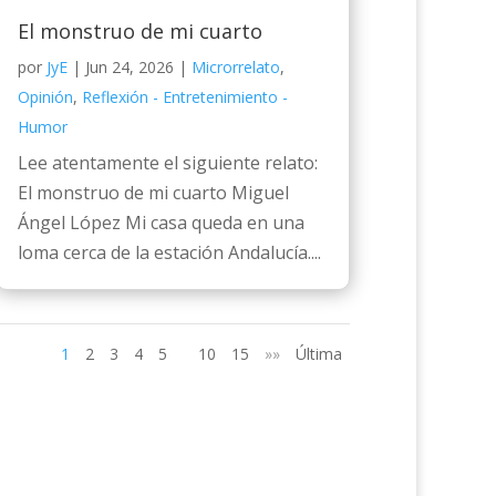
El monstruo de mi cuarto
por
JyE
|
Jun 24, 2026
|
Microrrelato
,
Opinión
,
Reflexión - Entretenimiento -
Humor
Lee atentamente el siguiente relato:
El monstruo de mi cuarto Miguel
Ángel López Mi casa queda en una
loma cerca de la estación Andalucía....
1
2
3
4
5
10
15
»»
Última