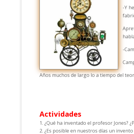
-Y h
fabri
Apre
habl
-Camp
Campo
Años muchos de largo lo a tiempo del teorí
Actividades
¿Qué ha inventado el profesor Jones? ¿P
¿Es posible en nuestros días un invento 