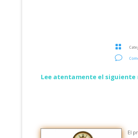

Cate
v
Come
Lee atentamente el siguiente 
El p