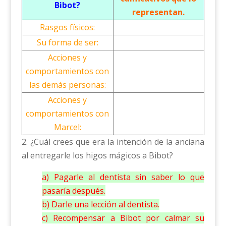
Bibot?
representan.
Rasgos físicos:
Su forma de ser:
Acciones y
comportamientos con
las demás personas:
Acciones y
comportamientos con
Marcel:
2. ¿Cuál crees que era la intención de la anciana
al entregarle los higos mágicos a Bibot?
a) Pagarle al dentista sin saber lo que
pasaría después.
b) Darle una lección al dentista.
c) Recompensar a Bibot por calmar su