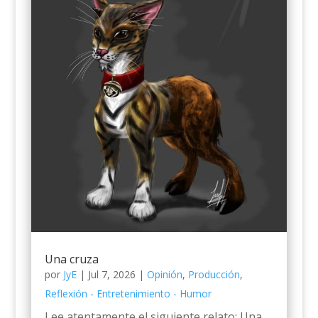
Una cruza
por
JyE
|
Jul 7, 2026
|
Opinión
,
Producción
,
Reflexión - Entretenimiento - Humor
Lee atentamente el siguiente relato: Una