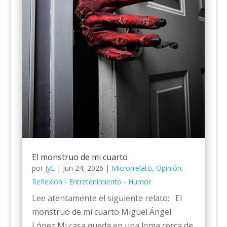
El monstruo de mi cuarto
por
JyE
|
Jun 24, 2026
|
Microrrelato
,
Opinión
,
Reflexión - Entretenimiento - Humor
Lee atentamente el siguiente relato: El
monstruo de mi cuarto Miguel Ángel
López Mi casa queda en una loma cerca de