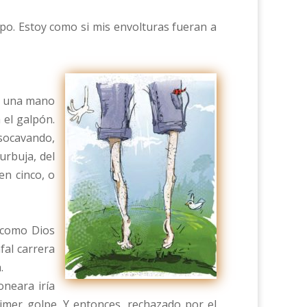
po. Estoy como si mis envolturas fueran a
io una mano
 el galpón.
 socavando,
urbuja, del
en cinco, o
 como Dios
fal carrera
.
neara iría
imer golpe. Y entonces, rechazado por el