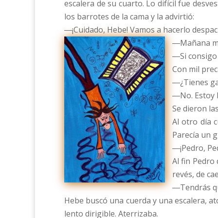
escalera de su cuarto. Lo difícil fue desve
los barrotes de la cama y la advirtió:
―¡Cuidado, Hebe! Vamos a hacerlo despaci
―Mañana mi
―Si consigo
Con mil prec
―¿Tienes ga
―No. Estoy 
Se dieron la
Al otro día
Parecía un g
―¡Pedro, Ped
Al fin Pedro
revés, de ca
―Tendrás qu
Hebe buscó una cuerda y una escalera, ató
lento dirigible. Aterrizaba.