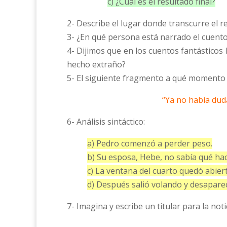
c) ¿Cuál es el resultado final?
2- Describe el lugar donde transcurre el re
3- ¿En qué persona está narrado el cuento
4- Dijimos que en los cuentos fantásticos 
hecho extraño?
5- El siguiente fragmento a qué momento 
“Ya no había duda
6- Análisis sintáctico:
a) Pedro comenzó a perder peso.
b) Su esposa, Hebe, no sabía qué hac
c) La ventana del cuarto quedó abiert
d) Después salió volando y desaparec
7- Imagina y escribe un titular para la no