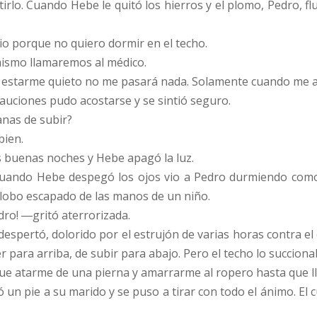
stirlo. Cuando Hebe le quitó los hierros y el plomo, Pedro, 
o porque no quiero dormir en el techo.
smo llamaremos al médico.
 estarme quieto no me pasará nada. Solamente cuando me a
auciones pudo acostarse y se sintió seguro.
nas de subir?
bien.
s buenas noches y Hebe apagó la luz.
 cuando Hebe despegó los ojos vio a Pedro durmiendo como 
lobo escapado de las manos de un niño.
ro! ―gritó aterrorizada.
 despertó, dolorido por el estrujón de varias horas contra el 
er para arriba, de subir para abajo. Pero el techo lo succio
e atarme de una pierna y amarrarme al ropero hasta que lla
 un pie a su marido y se puso a tirar con todo el ánimo. E