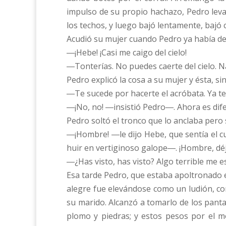
impulso de su propio hachazo, Pedro levan
los techos, y luego bajó lentamente, bajó
Acudió su mujer cuando Pedro ya había des
―¡Hebe! ¡Casi me caigo del cielo!
―Tonterías. No puedes caerte del cielo. Na
Pedro explicó la cosa a su mujer y ésta, si
―Te sucede por hacerte el acróbata. Ya te
―¡No, no! ―insistió Pedro―. Ahora es difer
Pedro soltó el tronco que lo anclaba pero 
―¡Hombre! ―le dijo Hebe, que sentía el c
huir en vertiginoso galope―. ¡Hombre, déj
―¿Has visto, has visto? Algo terrible me 
Esa tarde Pedro, que estaba apoltronado en
alegre fue elevándose como un ludión, com
su marido. Alcanzó a tomarlo de los pantal
plomo y piedras; y estos pesos por el m