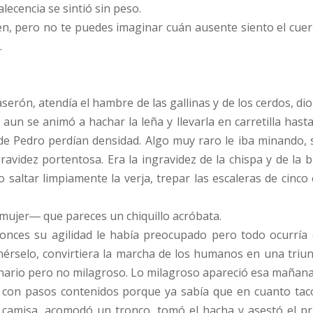
lecencia se sintió sin peso.
, pero no te puedes imaginar cuán ausente siento el cuer
.
serón, atendía el hambre de las gallinas y de los cerdos, d
 aun se animó a hachar la leña y llevarla en carretilla hasta
de Pedro perdían densidad. Algo muy raro le iba minando,
ravidez portentosa. Era la ingravidez de la chispa y de la b
 saltar limpiamente la verja, trepar las escaleras de cinco 
ujer― que pareces un chiquillo acróbata.
nces su agilidad le había preocupado pero todo ocurría
érselo, convirtiera la marcha de los humanos en una triun
inario pero no milagroso. Lo milagroso apareció esa mañana
con pasos contenidos porque ya sabía que en cuanto taco
 camisa, acomodó un tronco, tomó el hacha y asestó el pr