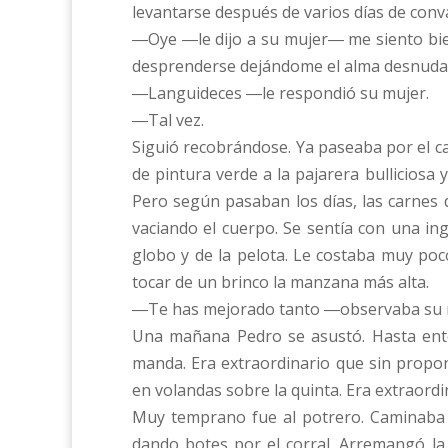
levantarse después de varios días de conva
―Oye ―le dijo a su mujer― me siento bien
desprenderse dejándome el alma desnuda
―Languideces ―le respondió su mujer.
―Tal vez.
Siguió recobrándose. Ya paseaba por el ca
de pintura verde a la pajarera bulliciosa y
Pero según pasaban los días, las carnes 
vaciando el cuerpo. Se sentía con una ing
globo y de la pelota. Le costaba muy poco
tocar de un brinco la manzana más alta.
―Te has mejorado tanto ―observaba su m
Una mañana Pedro se asustó. Hasta ento
manda. Era extraordinario que sin propon
en volandas sobre la quinta. Era extraord
Muy temprano fue al potrero. Caminaba 
dando botes por el corral. Arremangó la