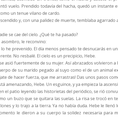
tó vuelo. Prendido todavía del hacha, quedó un instante en 
 como un tenue vilano de cardo.
cendido y, con una palidez de muerte, temblaba agarrado a 
die se cae del cielo. ¿Qué te ha pasado?
n asombro, le reconvino:
 lo he prevenido. El día menos pensado te desnucarás en una
ente. No resbalé. El cielo es un precipicio, Hebe.
se asió fuertemente de su mujer. Así abrazados volvieron a l
uerpo de su marido pegado al suyo como el de un animal ex
ate de hacer fuerza, que me arrastras! Das unos pasos como 
está amenazando, Hebe. Un esguince, y ya empieza la ascens
 el patio leyendo las historietas del periódico, se rió conv
o un buzo que se quitara las suelas. La risa se trocó en te
ones y lo trajo a la tierra. Ya no había duda. Hebe le llenó 
omento le dieron a su cuerpo la solidez necesaria para m