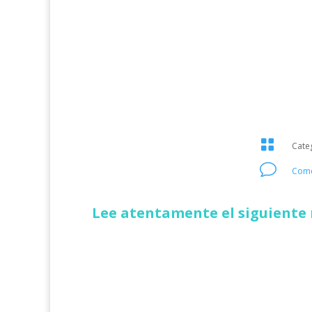

Cate
v
Come
Lee atentamente el siguiente 