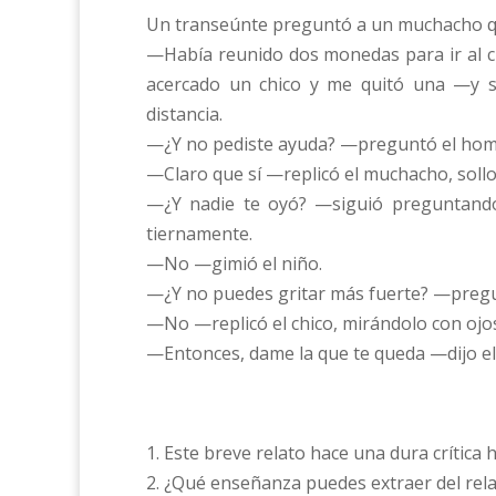
Un transeúnte preguntó a un muchacho qu
—Había reunido dos monedas para ir al c
acercado un chico y me quitó una —y se
distancia.
—¿Y no pediste ayuda? —preguntó el hom
—Claro que sí —replicó el muchacho, soll
—¿Y nadie te oyó? —siguió preguntando
tiernamente.
—No —gimió el niño.
—¿Y no puedes gritar más fuerte? —preg
—No —replicó el chico, mirándolo con ojo
—Entonces, dame la que te queda —dijo e
1. Este breve relato hace una dura crítica h
2. ¿Qué enseñanza puedes extraer del rel