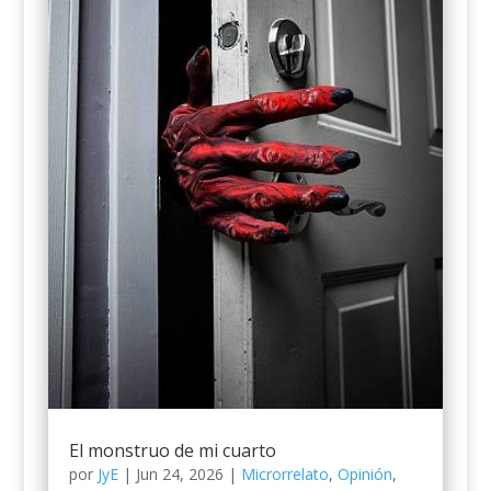
El monstruo de mi cuarto
por
JyE
|
Jun 24, 2026
|
Microrrelato
,
Opinión
,