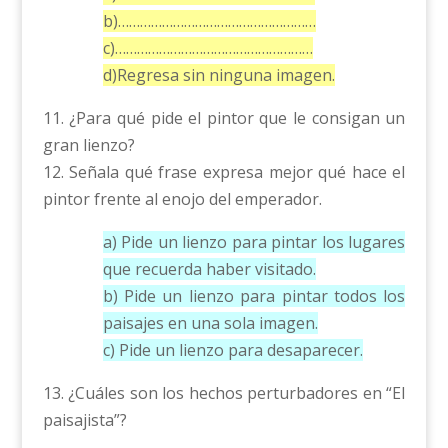
b)………………………………………………
c)………………………………………………
d)Regresa sin ninguna imagen.
11. ¿Para qué pide el pintor que le consigan un
gran lienzo?
12. Señala qué frase expresa mejor qué hace el
pintor frente al enojo del emperador.
a) Pide un lienzo para pintar los lugares
que recuerda haber visitado.
b) Pide un lienzo para pintar todos los
paisajes en una sola imagen.
c) Pide un lienzo para desaparecer.
13. ¿Cuáles son los hechos perturbadores en “El
paisajista”?