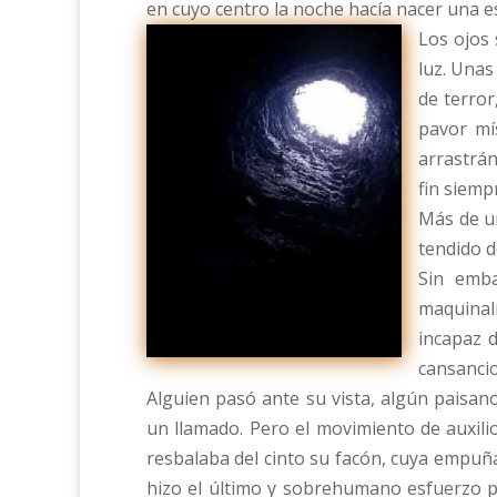
en cuyo centro la noche hacía nacer una e
Los ojos 
luz. Unas
de terror
pavor mí
arrastrán
fin siemp
Más de un
tendido d
Sin emb
maquinal
incapaz d
cansancio
Alguien pasó ante su vista, algún paisan
un llamado. Pero el movimiento de auxili
resbalaba del cinto su facón, cuya empuñad
hizo el último y sobrehumano esfuerzo p