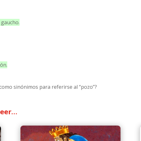
l gaucho.
ión.
r como sinónimos para referirse al “pozo”?
leer…