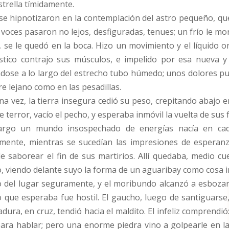
strella tímidamente.
se hipnotizaron en la contemplación del astro pequeño, que
 voces pasaron no lejos, desfiguradas, tenues; un frío le mor
, se le quedó en la boca. Hizo un movimiento y el líquido
stico contrajo sus músculos, e impelido por esa nueva y
dose a lo largo del estrecho tubo húmedo; unos dolores pu
re lejano como en las pesadillas.
a vez, la tierra insegura cedió su peso, crepitando abajo e
e terror, vacío el pecho, y esperaba inmóvil la vuelta de sus 
argo un mundo insospechado de energías nacía en cad
mente, mientras se sucedían las impresiones de esperanza 
e saborear el fin de sus martirios. Allí quedaba, medio cu
, viendo delante suyo la forma de un aguaribay como cosa i
o del lugar seguramente, y el moribundo alcanzó a esboza
o que esperaba fue hostil. El gaucho, luego de santiguarse
ura, en cruz, tendió hacia el maldito. El infeliz comprendió
ara hablar; pero una enorme piedra vino a golpearle en l