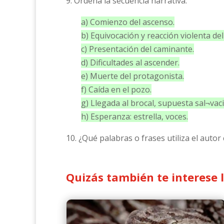
9. Ordena la secuencia narrativa:
a) Comienzo del ascenso.
b) Equivocación y reacción violenta de
c) Presentación del caminante.
d) Dificultades al ascender.
e) Muerte del protagonista.
f) Caída en el pozo.
g) Llegada al brocal, supuesta sal¬vac
h) Esperanza: estrella, voces.
10. ¿Qué palabras o frases utiliza el auto
Quizás también te interese 