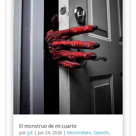
El monstruo de mi cuarto
por
JyE
|
Jun 24, 2026
|
Microrrelato
,
Opinión
,